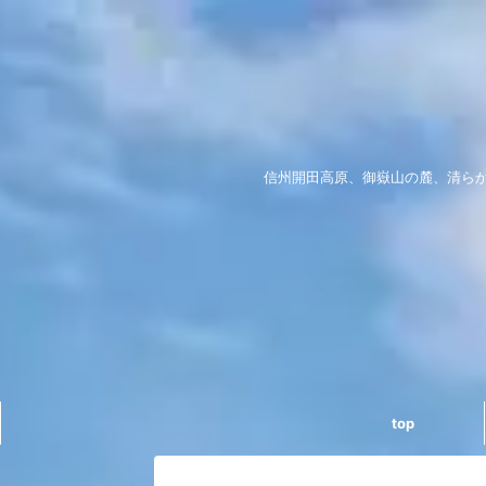
信州開田高原、御嶽山の麓、清ら
top