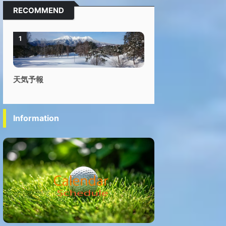
RECOMMEND
1
天気予報
Information